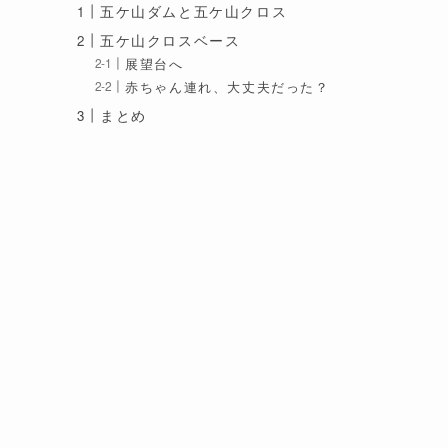
五ケ山ダムと五ケ山クロス
五ケ山クロスベース
展望台へ
赤ちゃん連れ、大丈夫だった？
まとめ