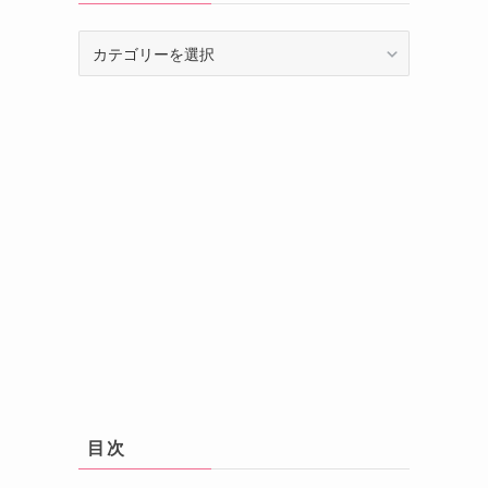
カ
テ
ゴ
リ
ー
目次